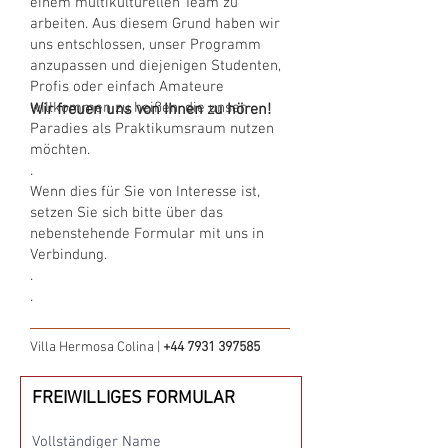
einem multikulturellen Team zu
arbeiten. Aus diesem Grund haben wir
uns entschlossen, unser Programm
anzupassen und diejenigen Studenten,
Profis oder einfach Amateure
willkommen zu heißen, die unser
Wir freuen uns von Ihnen zu hören!
Paradies als Praktikumsraum nutzen
möchten.
.
Wenn dies für Sie von Interesse ist,
setzen Sie sich bitte über das
nebenstehende Formular mit uns in
Verbindung.
.
.
Villa Hermosa Colina |
+44 7931 397585
FREIWILLIGES FORMULAR