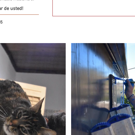
r de usted!
85