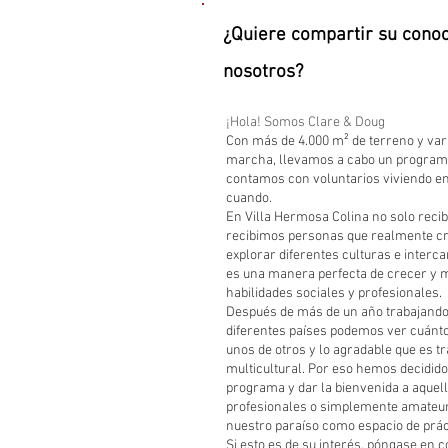
¿Quiere compartir su cono
nosotros?
¡Hola! Somos Clare & Doug
Con más de 4.000 m² de terreno y var
marcha, llevamos a cabo un programa
contamos con voluntarios viviendo en
cuando.
En Villa Hermosa Colina no solo recib
recibimos personas que realmente cre
explorar diferentes culturas e inter
es una manera perfecta de crecer y 
habilidades sociales y profesionales.
Después de más de un año trabajando
diferentes países podemos ver cuán
unos de otros y lo agradable que es t
multicultural. Por eso hemos decidido
programa y dar la bienvenida a aquell
profesionales o simplemente amateur
nuestro paraíso como espacio de prác
Si esto es de su interés, póngase en 